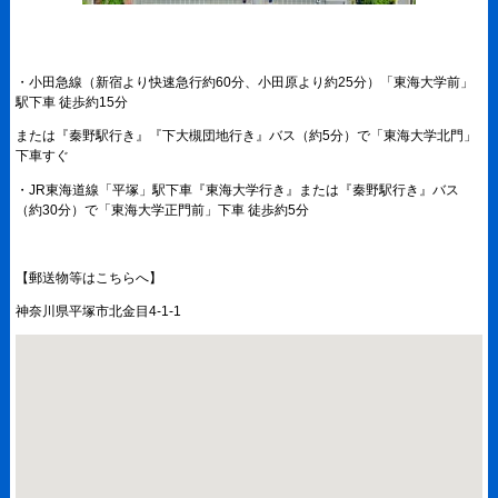
現在は新型コロナウイルス感染症対策のため、一般の方々はご来場をお控えい
ただくようお願いしております。
・小田急線（新宿より快速急行約60分、小田原より約25分）「東海大学前」
駅下車 徒歩約15分
または『秦野駅行き』『下大槻団地行き』バス（約5分）で「東海大学北門」
下車すぐ
・JR東海道線「平塚」駅下車『東海大学行き』または『秦野駅行き』バス
（約30分）で「東海大学正門前」下車 徒歩約5分
【郵送物等はこちらへ】
神奈川県平塚市北金目4-1-1