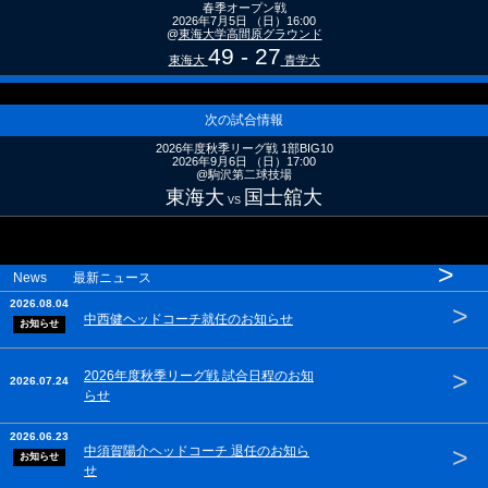
春季オープン戦
2026年7月5日 （日）16:00
@
東海大学高間原グラウンド
49 - 27
東海大
青学大
次の試合情報
2026年度秋季リーグ戦 1部BIG10
2026年9月6日 （日）17:00
@駒沢第二球技場
東海大
国士舘大
VS
>
News 最新ニュース
2026.08.04
>
中西健ヘッドコーチ就任のお知らせ
お知らせ
>
2026年度秋季リーグ戦 試合日程のお知
2026.07.24
らせ
2026.06.23
>
中須賀陽介ヘッドコーチ 退任のお知ら
お知らせ
せ