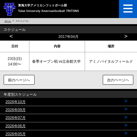
東海大学アメリカンフットボール部
Tokai University Americanfootball TRITONS
ホーム
スケジュール
スケジュール
<
>
2017年04月
日付
内容
場所
23日(
日
)
春季オープン戦 vs立命館大学
アミノバイタルフィールド
14:00〜
前のページへ
次のページヘ
年度別スケジュール
>
2026年10月
>
2026年09月
>
2026年07月
>
2026年06月
>
2026年05月