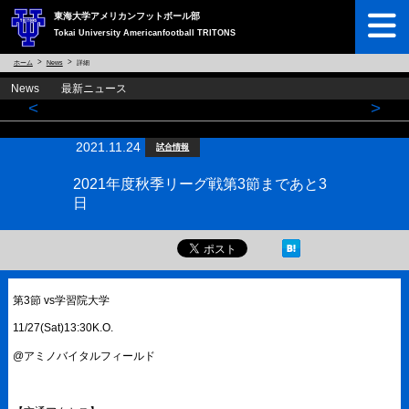
東海大学アメリカンフットボール部
Tokai University Americanfootball TRITONS
ホーム
News
詳細
News 最新ニュース
<
>
2021.11.24
試合情報
2021年度秋季リーグ戦第3節まであと3
日
第3節 vs学習院大学
11/27(Sat)13:30K.O.
@アミノバイタルフィールド