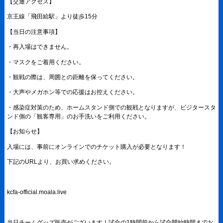
【交通アクセス】
京王線「飛田給駅」より徒歩15分
【当日の注意事項】
・再入場はできません。
・マスクをご着用ください。
・観戦の際は、周囲との距離を保ってください。
・大声やメガホン等での応援はお控えください。
・感染症対策のため、ホームスタンド側での観戦となりますが、ビジタースタ
ンド側の「観客専用」のお手洗いをご利用ください。
【お知らせ】
入場には、事前にオンラインでのチケット購入が必要となります！
下記のURLより、お買い求めください。
kcfa-official.moala.live
当日チームグッズ販売がございます！試合の1時間前から試合開始時間までお