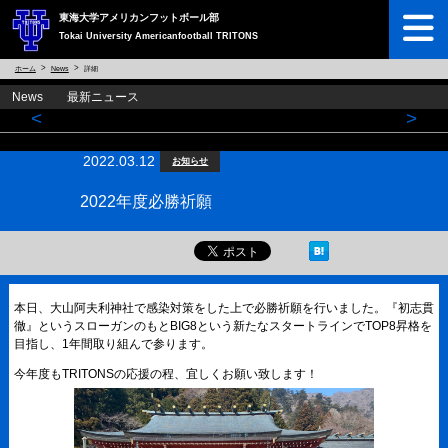
東海大学アメリカンフットボール部
Tokai University Americanfootball TRITONS
ホーム
News
詳細
News 最新ニュース
<
>
2022.03.12
お知らせ
2022年度必勝祈願
本日、大山阿夫利神社で感染対策をした上で必勝祈願を行いました。『初志貫
徹』というスローガンのもとBIG8という新たなスタートラインでTOP8昇格を
目指し、1年間取り組んで参ります。
今年度もTRITONSの応援の程、宜しくお願い致します！