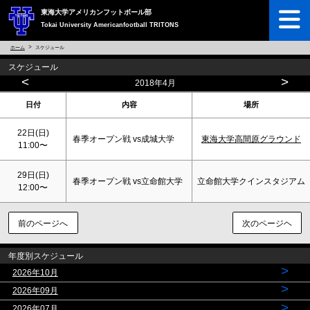
東海大学アメリカンフットボール部
Tokai University Americanfootball TRITONS
ホーム
スケジュール
スケジュール
<
>
2018年4月
日付
内容
場所
22日(
日
)
春季オープン戦 vs成城大学
東海大学高間原グラウンド
11:00〜
29日(
日
)
春季オープン戦 vs立命館大学
立命館大学クインスタジアム
12:00〜
前のページへ
次のページヘ
年度別スケジュール
>
2026年10月
>
2026年09月
>
2026年07月